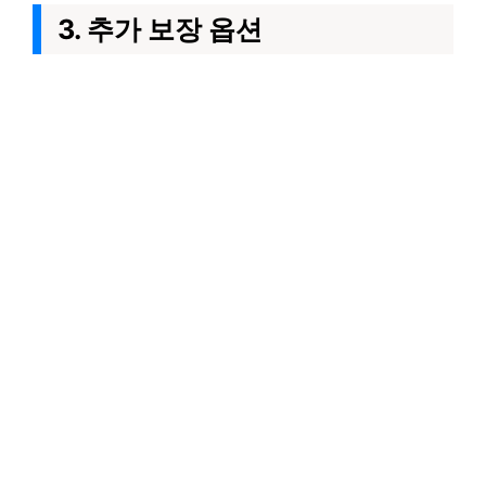
3. 추가 보장 옵션