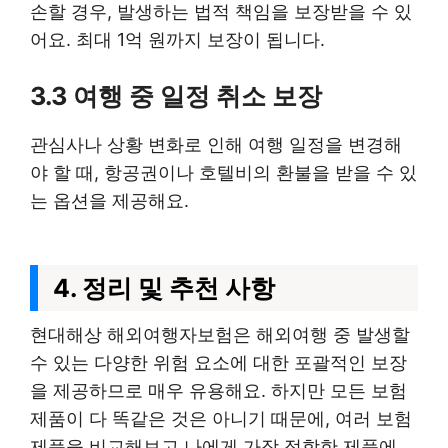
손할 경우, 발생하는 법적 책임을 보장받을 수 있
어요. 최대 1억 원까지 보장이 됩니다.
3.3 여행 중 일정 취소 보장
관심사나 상황 변화로 인해 여행 일정을 변경해
야 할 때, 항공권이나 호텔비의 환불을 받을 수 있
는 옵션을 제공해요.
4. 정리 및 추천 사항
현대해상 해외여행자보험은 해외여행 중 발생할
수 있는 다양한 위험 요소에 대한 포괄적인 보장
을 제공하므로 매우 유용해요. 하지만 모든 보험
제품이 다 똑같은 것은 아니기 때문에, 여러 보험
제품을 비교해보고 나에게 가장 적합한 제품에