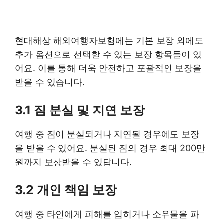
현대해상 해외여행자보험에는 기본 보장 외에도
추가 옵션으로 선택할 수 있는 보장 항목들이 있
어요. 이를 통해 더욱 안전하고 포괄적인 보장을
받을 수 있습니다.
3.1 짐 분실 및 지연 보장
여행 중 짐이 분실되거나 지연될 경우에도 보장
을 받을 수 있어요. 분실된 짐의 경우 최대 200만
원까지 보상받을 수 있답니다.
3.2 개인 책임 보장
여행 중 타인에게 피해를 입히거나 소유물을 파